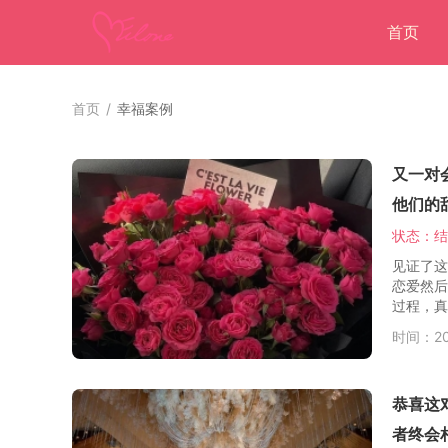
首页
首页
/
幸福案例
又一对
他们的
状态：结
见证了这
恋爱然后
过程，真.
时间：202
恭喜这
者终会