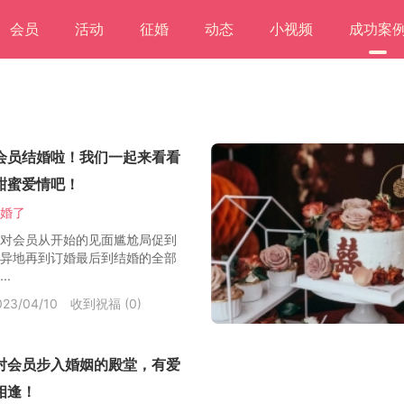
会员
活动
征婚
动态
小视频
成功案
会员结婚啦！我们一起来看看
甜蜜爱情吧！
婚了
对会员从开始的见面尴尬局促到
异地再到订婚最后到结婚的全部
..
3/04/10
收到祝福 (0)
对会员步入婚姻的殿堂，有爱
相逢！