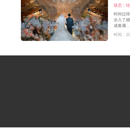
状态：结
时间过得
步入了婚
成眷属，.
时间：202