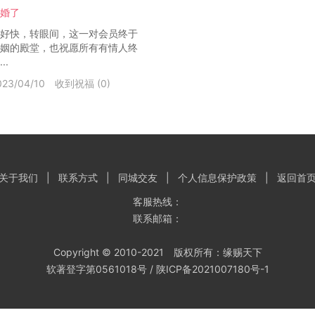
婚了
好快，转眼间，这一对会员终于
姻的殿堂，也祝愿所有有情人终
..
3/04/10
收到祝福 (0)
关于我们
|
联系方式
|
同城交友
|
个人信息保护政策
|
返回首
客服热线：
联系邮箱：
Copyright © 2010-2021 版权所有：缘赐天下
软著登字第0561018号 /
陕ICP备2021007180号-1