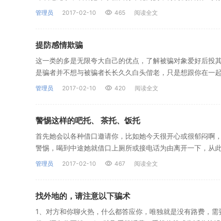
管理员
2017-02-10
465
阅读全文
提防感情欺骗
这一类的多是无限夸大自己的优点，了解被骗对象爱好后投其
是骗者并不想与被骗者长长久久白头偕老，只是想跟你在一
管理员
2017-02-10
420
阅读全文
警惕这样的吧托、 茶托、饭托
首先她会以各种借口邀请你，比如她今天很开心或很郁闷啊，
警惕，喝到中途她就借口上厕所或接电话为由离开一下，从
管理员
2017-02-10
467
阅读全文
找外地的，请注意以下骗术
1、对方和你聊火热，什么都答应你，唯独就是没有路费，需