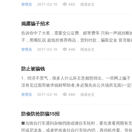
管理员
2017-02-10
463
阅读全文
揭露骗子招术
告诉你中了大奖，需要交公证费、邮寄费等 只响一声就挂断
子，黑嘴乱说 超低价推荐商品，货到付款，骗取定金 冒充银
管理员
2017-02-10
446
阅读全文
防止被骗钱
1、经济不景气，很多人什么坏主意都想得出。一些网上骗子
没有见过面而被求钱财帮助者,务必预先在公共场所见面(一定
管理员
2017-02-10
484
阅读全文
防偷防抢防骗15招
■当骑自行车遇到杂物挡路或缠住车轮时，要先查看周围有
环或尼龙条，或者把布条往自行车轮内扔，再伺机作案。等