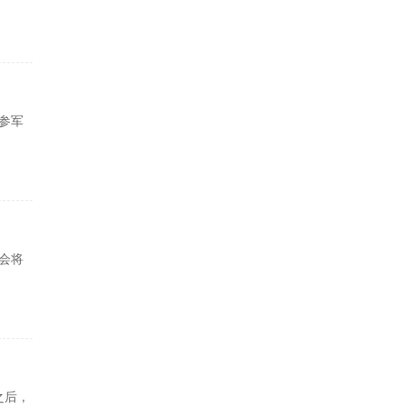
参军
会将
之后，