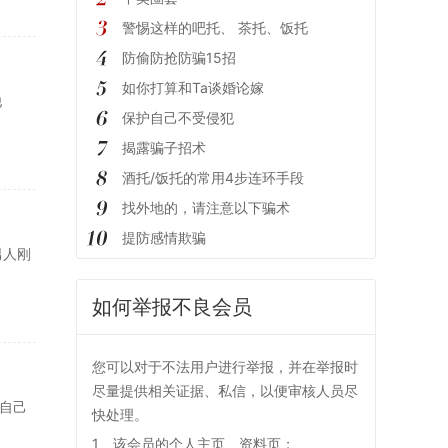
警惕这样的吧托、 茶托、饭托
防偷防抢防骗15招
如你打算和Ta谈婚论嫁
他
保护自己不受侵犯
揭露骗子招术
酒托/饭托的常用4步连环手段
找外地的，请注意以下骗术
提防感情欺骗
男人刚
如何举报不良会员
您可以对于不法用户进行举报，并在举报时
尽量提供相关证据、私信，以便审核人员尽
自己
快处理。
1、该会员的个人主页、资料页；