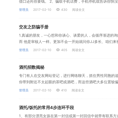
借口还向你要钱。 2、骗取手机话费，手机停机或告诉你快没
管理员
2017-02-10
430
阅读全文
交友之防骗手册
1.真诚的朋友，一心想和你谈心、谈爱的人，会循序渐进的
而 他是审核人一样。更加不会一开始就问你JJ多长、咱们来
管理员
2017-02-10
405
阅读全文
酒托招数揭秘
专门有人在交友网站登记，进行网络聊天，抓住男性同胞的追
你带到附近不太起眼的茶吧或酒吧，而这些酒吧大多位置较偏
管理员
2017-02-10
410
阅读全文
酒托/饭托的常用4步连环手段
1、有部分漂亮女孩在第一封信或第一封回信中就带有联系方式