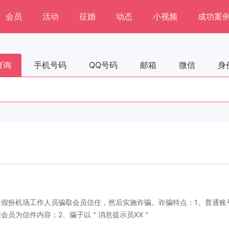
会员
活动
征婚
动态
小视频
成功案
查询
手机号码
QQ号码
邮箱
微信
身
假扮机场工作人员骗取会员信任，然后实施诈骗。诈骗特点：1、普通账
会员为信件内容；2、骗子以＂消息提示员XX＂