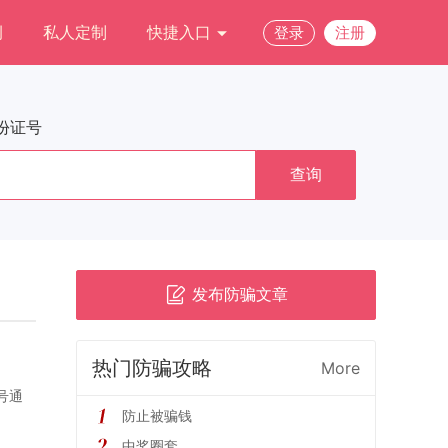
例
私人定制
快捷入口
登录
注册
份证号
查询
发布防骗文章
热门防骗攻略
More
号通
防止被骗钱
中奖圈套