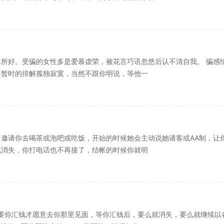
所好。受骗的女性多是爱慕虚荣，被花言巧语忽悠后认不清自我。 骗感
起暂时的排解孤独寂寞，当然不跟你明说，等他一
邀请你去喝茶或泡吧或吃饭，开始的时候她会主动说她请客或AA制，让
此消失，你打电话也不再接了，结帐的时候你就明
要你汇钱才愿意去你那里见面，等你汇钱后，要么就消失，要么就继续以