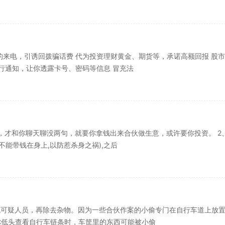
的来电，引诱回拨骗话费 代为投资理财黄金、期货等，承诺高额回报 股
行通知，让你透露卡号、密码等信息 冒充法
，才和你聊天聊没两句，就要你拿钱出来合伙做生意，或许要你投资。 2
不能带钱在身上,以防惹杀身之祸),之后
无可疑人员，再除去杂物。因为一些合伙作案的小偷专门在自行车道上放
你低头查看自行车链条时，车筐里的东西可能被小偷