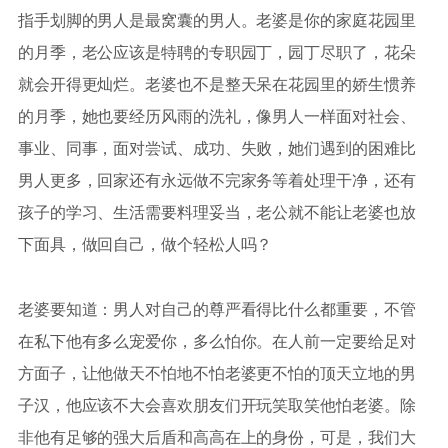
指手划脚的男人是最窝囊的男人。老婆是你的家庭花园里
的月季，老公应该是特聘的专职园丁，园丁尽职了，花朵
就会开得更灿烂。老婆也不是整天呆在花园里的娇生惯养
的月季，她也要经历风雨的洗礼，像男人一样面对社会、
事业、同事，面对尝试、成功、失败，她们遇到的困难比
男人更多，回家还有永远做不完家务等着处理干净，还有
孩子的学习、生活需要料理妥当，老公就不能让老婆也放
下面具，做回自己，做个轻松人吗？
老婆要知道：男人对自己的尊严看得比什么都重要，不管
在私下他有多么宠爱你，多么怕你。在人前一定要给足对
方面子，让他做天不怕地不怕老婆更不怕的顶天立地的男
子汉，他应该不大会喜欢朋友们开玩笑取笑他怕老婆。除
非他有足够的强大后盾和高高在上的身份，可是，我们大